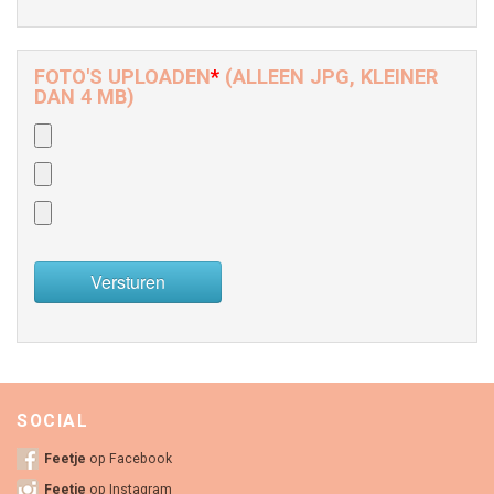
FOTO'S UPLOADEN
*
(ALLEEN JPG, KLEINER
DAN 4 MB)
SOCIAL
Feetje
op Facebook
Feetje
op Instagram